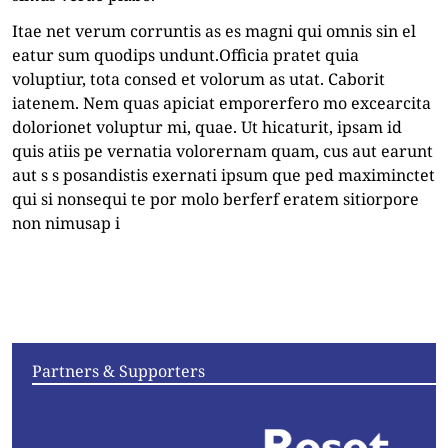
Itae net verum corruntis as es magni qui omnis sin el
eatur sum quodips undunt.Officia pratet quia
voluptiur, tota consed et volorum as utat. Caborit
iatenem. Nem quas apiciat emporerfero mo excearcita
dolorionet voluptur mi, quae. Ut hicaturit, ipsam id
quis atiis pe vernatia volorernam quam, cus aut earunt
aut s s posandistis exernati ipsum que ped maximinctet
qui si nonsequi te por molo berferf eratem sitiorpore
non nimusap i
Articles
Videos
Convening
Essays
Partners & Supporters