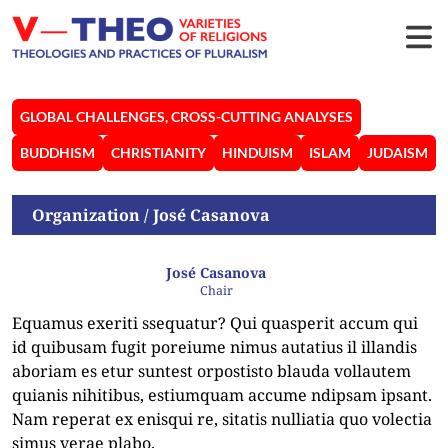
GLOBAL CHALLENGES, CROSS-CUTTING ANALYSES
BUDDHISM
CHRISTIANITY
HINDUISM
ISLAM
JUDAISM
Organization
/ José Casanova
José Casanova
Chair
Equamus exeriti ssequatur? Qui quasperit accum qui
id quibusam fugit poreiume nimus autatius il illandis
aboriam es etur suntest orpostisto blauda vollautem
quianis nihitibus, estiumquam accume ndipsam ipsant.
Nam reperat ex enisqui re, sitatis nulliatia quo volectia
simus verae plabo.